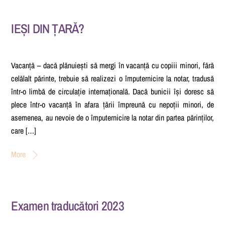
IEȘI DIN ȚARĂ?
Vacanță – dacă plănuiești să mergi în vacanță cu copiii minori, fără
celălalt părinte, trebuie să realizezi o împuternicire la notar, tradusă
într-o limbă de circulație internațională. Dacă bunicii își doresc să
plece într-o vacanță în afara țării împreună cu nepoții minori, de
asemenea, au nevoie de o împuternicire la notar din partea părinților,
care […]
More
Examen traducători 2023