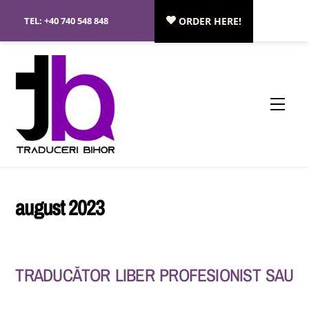
Skip
TEL:
+40 740 548 848
ORDER HERE!
to
content
Menu
august 2023
TRADUCĂTOR LIBER PROFESIONIST SAU