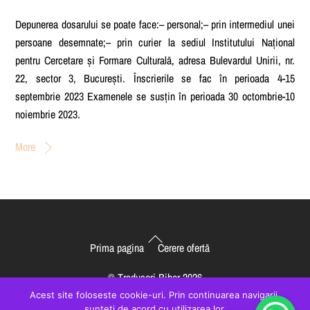
Depunerea dosarului se poate face:– personal;– prin intermediul unei
persoane desemnate;– prin curier la sediul Institutului Național
pentru Cercetare și Formare Culturală, adresa Bulevardul Unirii, nr.
22, sector 3, București. Înscrierile se fac în perioada 4-15
septembrie 2023 Examenele se susțin în perioada 30 octombrie-10
noiembrie 2023.
More
Back
Prima pagina
Cerere ofertă
To
Top
©
Traduceri Bihor
2026
created by
VisualBrand
Acest site foloseste cookie-uri. Prin continuarea navigarii,
sunteti de acord cu utilizarea lor.