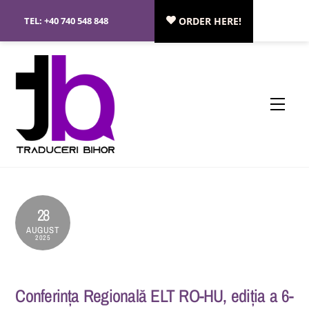
Skip
TEL:
+40 740 548 848
ORDER HERE!
to
content
Menu
28
AUGUST
2025
Conferința Regională ELT RO-HU, ediția a 6-